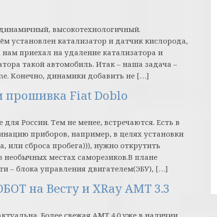
 динамичный, высокотехнологичный.
 нём установлен катализатор и датчик кислорода,
 нам приехал на удаление катализатора и
тора такой автомобиль. Итак – наша задача –
ne. Конечно, динамики добавить не […]
 прошивка Fiat Doblo
 для России. Тем не менее, встречаются. Есть в
бинацию приборов, например, в целях установки
, или сброса пробега))), нужно открутить
в необычных местах саморезиков.В плане
ти – блока управления двигателем(ЭБУ), […]
БОТ на Весту и XRay АМТ 3.3
 актуальна. Более свежая АМТ 4.0 уже в наличии