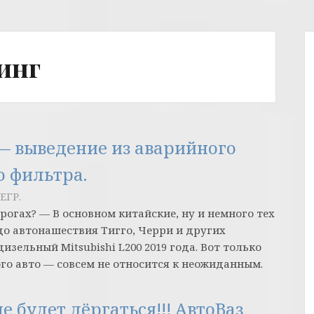
инг
 — выведение из аварийного
о фильтра.
ЕГР.
огах? — В основном китайские, ну и немного тех
до автонашествия Тигго, Черри и других
зельный Mitsubishi L200 2019 года. Вот только
го авто — совсем не относится к неожиданным.
е будет дёргаться!!! АвтоВаз