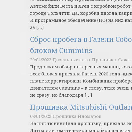
Автомобили Веста и ХРей с коробкой робо
городе Тольятти. Да, коробки иногда капр
И программное обеспечение (ПО) на них наш
за […]
Сброс пробега в Газели Со
блоком Cummins
29/04/2022
Дизельные авто. Прошивка. Сажа. 
Продолжим обзор интересных машин, которые
всех блоках приехала Газель 2020 года, ди
плане корректировки. Комбинация приборов
двигателем Cummins – к слову, тоже очень
не сразу, но благодаря […]
Прошивка Mitsubishi Outlan
08/01/2022
Прошивка Иномарок
На чип тюнинг (или прошивку) приехала нова
Литра с автоматической коробкой передач.