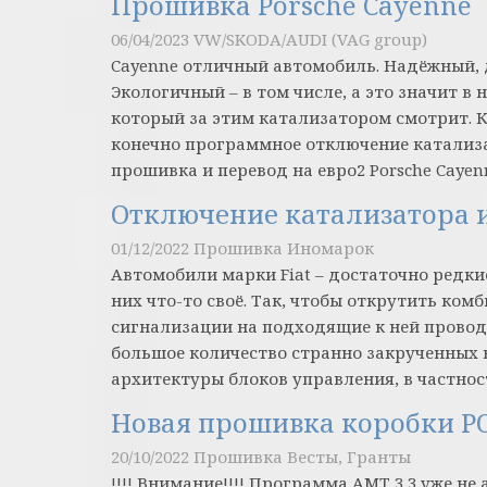
Прошивка Porsche Cayenne
06/04/2023
VW/SKODA/AUDI (VAG group)
Cayenne отличный автомобиль. Надёжный,
Экологичный – в том числе, а это значит в
который за этим катализатором смотрит. К
конечно программное отключение катализа
прошивка и перевод на евро2 Porsche Cayen
Отключение катализатора и
01/12/2022
Прошивка Иномарок
Автомобили марки Fiat – достаточно редкие
них что-то своё. Так, чтобы открутить ком
сигнализации на подходящие к ней провода
большое количество странно закрученных 
архитектуры блоков управления, в частнос
Новая прошивка коробки РО
20/10/2022
Прошивка Весты, Гранты
!!!! Внимание!!!! Программа АМТ 3,3 уже не