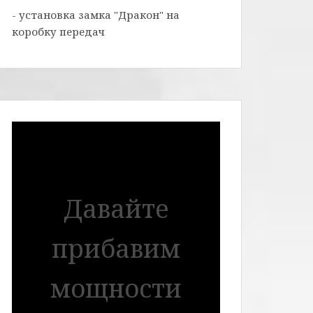
- установка замка "Дракон" на
коробку передач
Давайте
прибавим
мощности