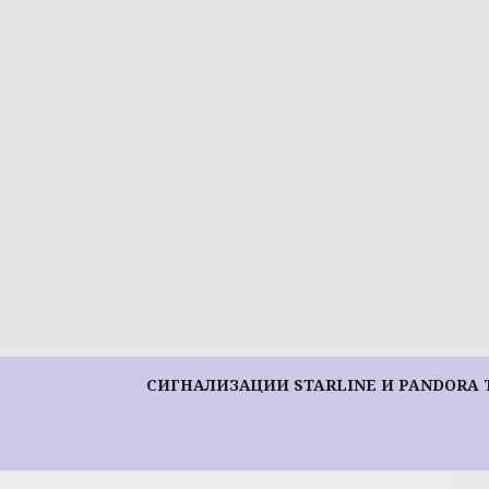
Перейти
к
содержимому
СИГНАЛИЗАЦИИ STARLINE И PANDORA 