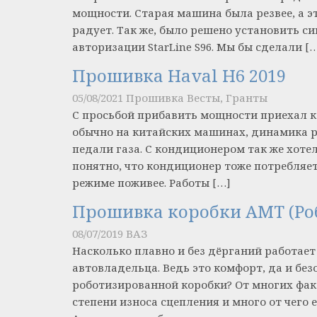
мощности. Старая машина была резвее, а эт
радует. Так же, было решено установить с
авторизации StarLine S96. Мы бы сделали [
Прошивка Haval H6 2019
05/08/2021
Прошивка Весты, Гранты
С просьбой прибавить мощности приехал к н
обычно на китайских машинах, динамика ра
педали газа. С кондиционером так же хоте
понятно, что кондиционер тоже потребляет
режиме поживее. Работы […]
Прошивка коробки АМТ (Роб
08/07/2019
ВАЗ
Насколько плавно и без дёрганий работает
автовладельца. Ведь это комфорт, да и безо
роботизированной коробки? От многих фак
степени износа сцепления и много от чего 