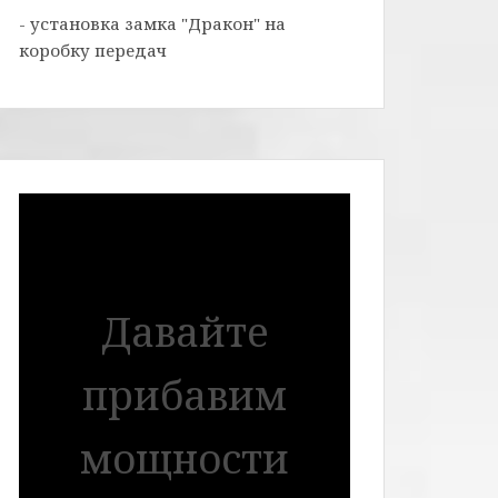
- установка замка "Дракон" на
коробку передач
Давайте
прибавим
мощности