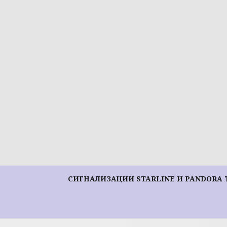
Перейти
к
содержимому
СИГНАЛИЗАЦИИ STARLINE И PANDORA 