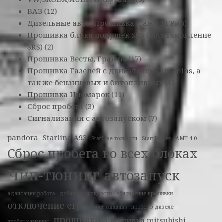
ВАЗ
(12)
Дизельные авто. Прошивка. Сажа. ЕГР.
(6)
Прошивка блока подушек SRS (восстановление
SRS)
(2)
Прошивка Весты, Гранты
(17)
Прошивка Газелей с двигателем Cummins, а
так же бензиновых и битопливных
(1)
Прошивка Иномарок
(11)
Сброс пробега
(3)
Сигнализации с автозапуском
(7)
pandora
Starline A93
StarLine тольятти
StartPower
АМТ 4.0
Сброс пробега во всех блоках
Чип-тюнинг
автозапуск
адаптация робота
добавить мощности
обновление прошивки
отключение егр
пробег cummins
пробег в дизеле
прошивка
прошивка mitsubishi
пробег камминс