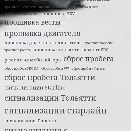
прошивка Powershift
прошивка TCM Ford
прошивка transit
прошивка АМТ
прошивка ЭБУ
прошивка весты
прошивка двигателя
прошивка дизельного двигателя
прошивка коробки
прошивка тольятти
ремонт SRS
прошивка робота
сброс пробега
ремонт иммобилайзера
сброс пробега SKODA
сброс пробега VW
сброс пробега Газель
сброс пробега Тольятти
сигнализации Starline
сигнализации Тольятти
сигнализации старлайн
сигнализация Pandora
сигнализация с