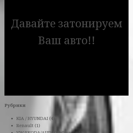
Давайте затонируем
Ваш авто!!
Рубрики
KIA / HYUNDAI
(4)
Renault
(1)
VW/SKODA/AUDI (VAG group)
(5)