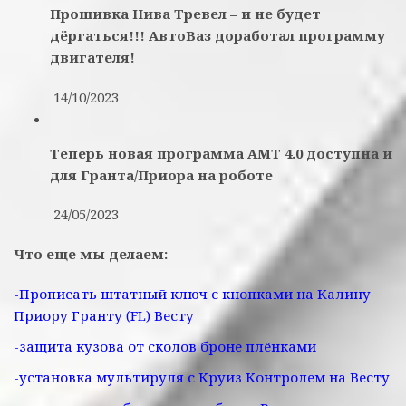
Прошивка Нива Тревел – и не будет
дёргаться!!! АвтоВаз доработал программу
двигателя!
14/10/2023
Теперь новая программа АМТ 4.0 доступна и
для Гранта/Приора на роботе
24/05/2023
Что еще мы делаем:
-Прописать штатный ключ с кнопками на Калину
Приору Гранту (FL) Весту
-защита кузова от сколов броне плёнками
-установка мультируля с Круиз Контролем на Весту