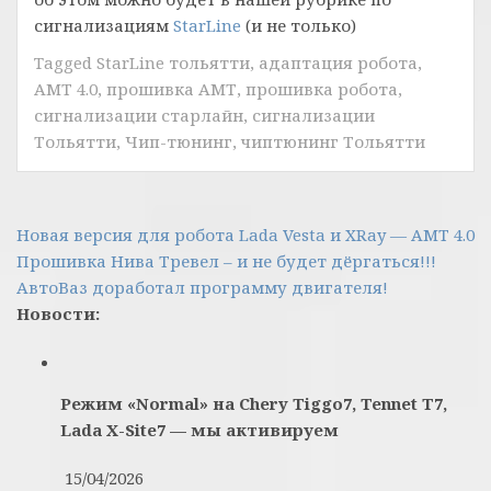
сигнализациям
StarLine
(и не только)
Tagged
StarLine тольятти
,
адаптация робота
,
АМТ 4.0
,
прошивка АМТ
,
прошивка робота
,
сигнализации старлайн
,
сигнализации
Тольятти
,
Чип-тюнинг
,
чиптюнинг Тольятти
Навигация
Новая версия для робота Lada Vesta и XRay — АМТ 4.0
Прошивка Нива Тревел – и не будет дёргаться!!!
по
АвтоВаз доработал программу двигателя!
записям
Новости:
Режим «Normal» на Chery Tiggo7, Tennet T7,
Lada X-Site7 — мы активируем
15/04/2026