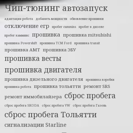
Чип-тюнинг
автозапуск
адаптация робота
добавить мощности
обновление прошивки
отключение егр
пробег cummins
пробег в дизеле
прошивка
прошивка mitsubishi
пробег камминс
прошивка Powershift
прошивка TCM Ford
прошивка transit
прошивка АМТ
прошивка ЭБУ
прошивка весты
прошивка двигателя
прошивка дизельного двигателя
прошивка коробки
прошивка тольятти
ремонт SRS
прошивка робота
сброс пробега
ремонт иммобилайзера
сброс пробега SKODA
сброс пробега VW
сброс пробега Газель
сброс пробега Тольятти
сигнализации Starline