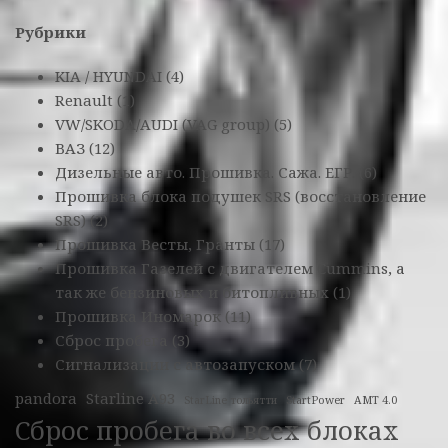
Рубрики
KIA / HYUNDAI
(4)
Renault
(1)
VW/SKODA/AUDI (VAG group)
(5)
ВАЗ
(12)
Дизельные авто. Прошивка. Сажа. ЕГР.
(6)
Прошивка блока подушек SRS (восстановление
SRS)
(2)
Прошивка Весты, Гранты
(17)
Прошивка Газелей с двигателем Cummins, а
так же бензиновых и битопливных
(1)
Прошивка Иномарок
(11)
Сброс пробега
(3)
Сигнализации с автозапуском
(7)
pandora
Starline A93
StarLine тольятти
StartPower
АМТ 4.0
Сброс пробега во всех блоках