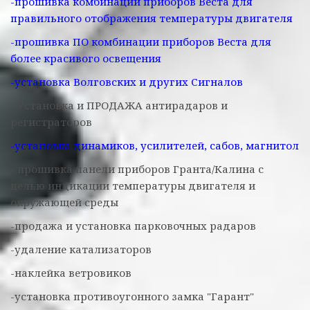
-прошивка комбинации приборов Веста для
правильного отображения температуры двигателя
-прошивка ПО комбинации приборов Веста для
более красивого освещения
-установка Волговских и других Сигналов
- Установка и ПРОДАЖА антирадаров и
регистраторов
-установка динамиков, усилителей, сабов, магнитол
- прошивка панели приборов Гранта/Калина с
целью индикации температуры двигателя и
окружающей среды
-продажа и установка парковочных радаров
-удаление катализаторов
-наклейка ветровиков
-установка противоугонного замка "Гарант"