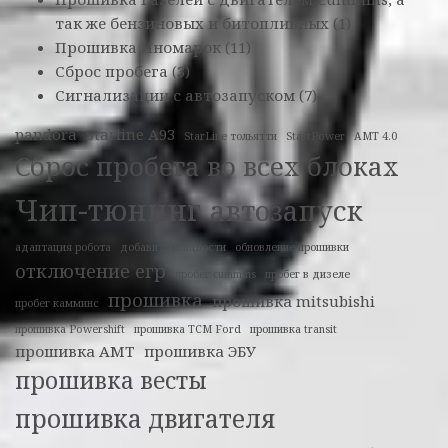
так же бензиновых и битопливных
(1)
Прошивка Иномарок
(11)
Сброс пробега
(3)
Сигнализации с автозапуском
(7)
pandora
Starline A93
StarLine тольятти
StartPower
АМТ 4.0
Сброс пробега во всех блоках
Чип-тюнинг
автозапуск
адаптация робота
добавить мощности
обновление прошивки
отключение егр
пробег cummins
пробег в дизеле
прошивка
прошивка mitsubishi
пробег камминс
прошивка Powershift
прошивка TCM Ford
прошивка transit
прошивка АМТ
прошивка ЭБУ
прошивка весты
прошивка двигателя