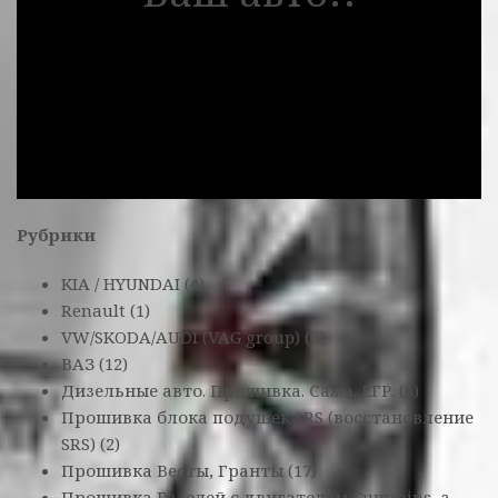
Рубрики
KIA / HYUNDAI
(4)
Renault
(1)
VW/SKODA/AUDI (VAG group)
(5)
ВАЗ
(12)
Дизельные авто. Прошивка. Сажа. ЕГР.
(6)
Прошивка блока подушек SRS (восстановление
SRS)
(2)
Прошивка Весты, Гранты
(17)
Прошивка Газелей с двигателем Cummins, а