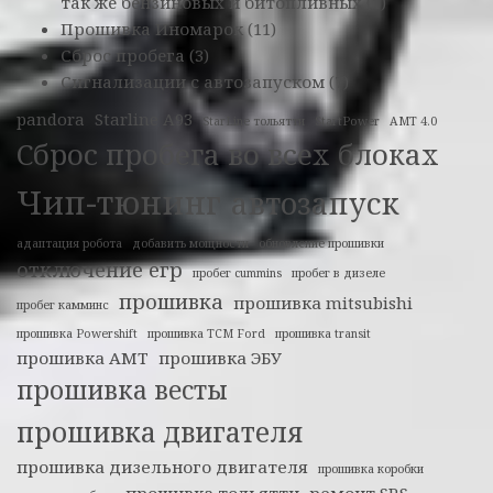
так же бензиновых и битопливных
(1)
Прошивка Иномарок
(11)
Сброс пробега
(3)
Сигнализации с автозапуском
(7)
pandora
Starline A93
StarLine тольятти
StartPower
АМТ 4.0
Сброс пробега во всех блоках
Чип-тюнинг
автозапуск
адаптация робота
добавить мощности
обновление прошивки
отключение егр
пробег cummins
пробег в дизеле
прошивка
прошивка mitsubishi
пробег камминс
прошивка Powershift
прошивка TCM Ford
прошивка transit
прошивка АМТ
прошивка ЭБУ
прошивка весты
прошивка двигателя
прошивка дизельного двигателя
прошивка коробки