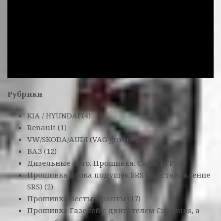
Рубрики
KIA / HYUNDAI
(4)
Renault
(1)
VW/SKODA/AUDI (VAG group)
(5)
ВАЗ
(12)
Дизельные авто. Прошивка. Сажа. ЕГР.
(6)
Прошивка блока подушек SRS (восстановление
SRS)
(2)
Прошивка Весты, Гранты
(17)
Прошивка Газелей с двигателем Cummins, а