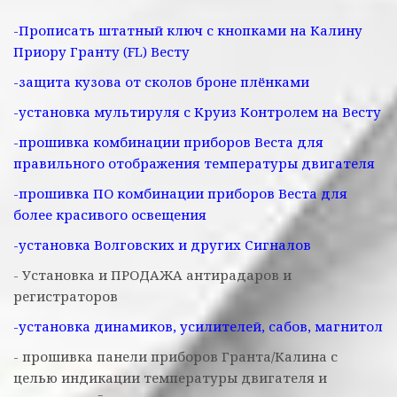
-Прописать штатный ключ с кнопками на Калину
Приору Гранту (FL) Весту
-защита кузова от сколов броне плёнками
-установка мультируля с Круиз Контролем на Весту
-прошивка комбинации приборов Веста для
правильного отображения температуры двигателя
-прошивка ПО комбинации приборов Веста для
более красивого освещения
-установка Волговских и других Сигналов
- Установка и ПРОДАЖА антирадаров и
регистраторов
-установка динамиков, усилителей, сабов, магнитол
- прошивка панели приборов Гранта/Калина с
целью индикации температуры двигателя и