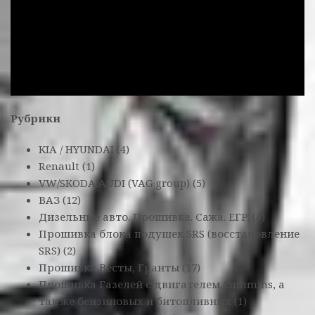
Рубрики
KIA / HYUNDAI
(4)
Renault
(1)
VW/SKODA/AUDI (VAG group)
(5)
ВАЗ
(12)
Дизельные авто. Прошивка. Сажа. ЕГР.
(6)
Прошивка блока подушек SRS (восстановление
SRS)
(2)
Прошивка Весты, Гранты
(17)
Прошивка Газелей с двигателем Cummins, а
так же бензиновых и битопливных
(1)