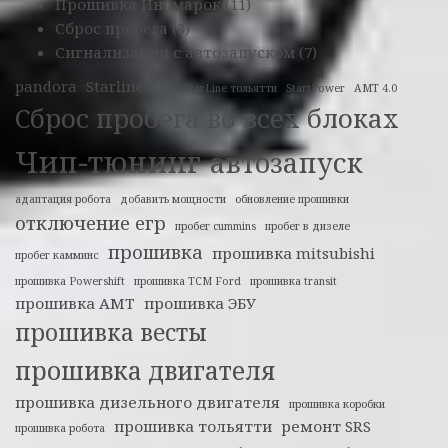
Прошивка Иномарок
(11)
Сброс пробега
(3)
Сигнализации с автозапуском
(7)
pandora
Starline A93
StarLine тольятти
StartPower
АМТ 4.0
Сброс пробега во всех блоках
Чип-тюнинг
автозапуск
адаптация робота
добавить мощности
обновление прошивки
отключение егр
пробег cummins
пробег в дизеле
прошивка
прошивка mitsubishi
пробег камминс
прошивка Powershift
прошивка TCM Ford
прошивка transit
прошивка АМТ
прошивка ЭБУ
прошивка весты
прошивка двигателя
прошивка дизельного двигателя
прошивка коробки
прошивка тольятти
ремонт SRS
прошивка робота