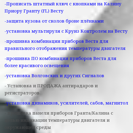
-Прописать штатный ключ с кнопками на Калину
Приору Гранту (FL) Весту
-защита кузова от сколов броне плёнками
-установка мультируля с Круиз Контролем на Весту
-прошивка комбинации приборов Веста для
правильного отображения температуры двигателя
-прошивка ПО комбинации приборов Веста для
более красивого освещения
-установка Волговских и других Сигналов
- Установка и ПРОДАЖА антирадаров и
регистраторов
-установка динамиков, усилителей, сабов, магнитол
- прошивка панели приборов Гранта/Калина с
целью индикации температуры двигателя и
окружающей среды