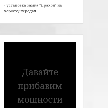
- установка замка "Дракон" на
коробку передач
Давайте
прибавим
мощности