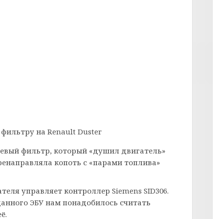
ильтру на Renault Duster
жевый фильтр, который «душил двигатель»
еренаправляла копоть с «парами топлива»
теля управляет контроллер Siemens SID306.
данного ЭБУ нам понадобилось считать
ё.