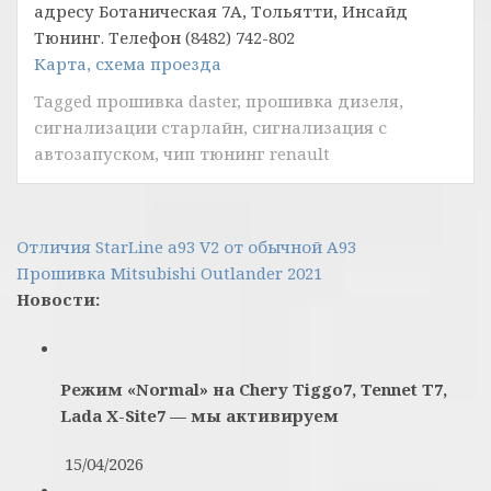
адресу Ботаническая 7А, Тольятти, Инсайд
Тюнинг. Телефон (8482) 742-802
Карта, схема проезда
Tagged
прошивка daster
,
прошивка дизеля
,
сигнализации старлайн
,
сигнализация с
автозапуском
,
чип тюнинг renault
Навигация
Отличия StarLine a93 V2 от обычной А93
Прошивка Mitsubishi Outlander 2021
по
Новости:
записям
Режим «Normal» на Chery Tiggo7, Tennet T7,
Lada X-Site7 — мы активируем
15/04/2026