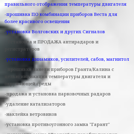
правильного отображения температуры двигателя
-прошивка ПО комбинации приборов Веста для
более красивого освещения
-установка Волговских и других Сигналов
- Установка и ПРОДАЖА антирадаров и
регистраторов
-установка динамиков, усилителей, сабов, магнитол
- прошивка панели приборов Гранта/Калина с
целью индикации температуры двигателя и
окружающей среды
-продажа и установка парковочных радаров
-удаление катализаторов
-наклейка ветровиков
-установка противоугонного замка "Гарант"