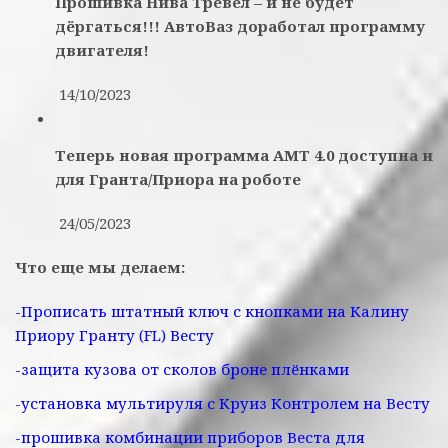
Прошивка Нива Тревел – и не будет
дёргаться!!! АвтоВаз доработал программу
двигателя!
14/10/2023
Теперь новая программа АМТ 4.0 доступна и
для Гранта/Приора на роботе
24/05/2023
Что еще мы делаем:
-Прописать штатный ключ с кнопками на Калину
Приору Гранту (FL) Весту
-защита кузова от сколов броне плёнками
-установка мультируля с Круиз Контролем на Весту
-прошивка комбинации приборов Веста для