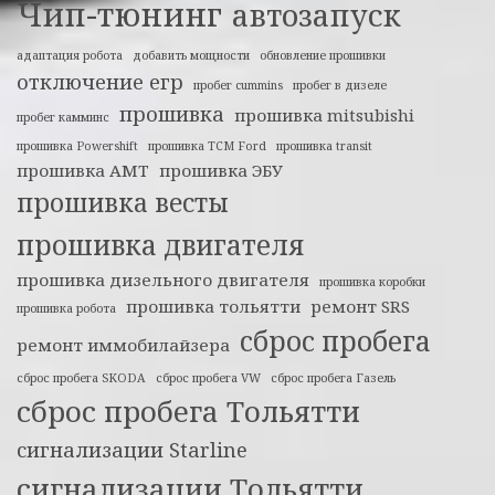
Чип-тюнинг
автозапуск
адаптация робота
добавить мощности
обновление прошивки
отключение егр
пробег cummins
пробег в дизеле
прошивка
прошивка mitsubishi
пробег камминс
прошивка Powershift
прошивка TCM Ford
прошивка transit
прошивка АМТ
прошивка ЭБУ
прошивка весты
прошивка двигателя
прошивка дизельного двигателя
прошивка коробки
прошивка тольятти
ремонт SRS
прошивка робота
сброс пробега
ремонт иммобилайзера
сброс пробега SKODA
сброс пробега VW
сброс пробега Газель
сброс пробега Тольятти
сигнализации Starline
сигнализации Тольятти