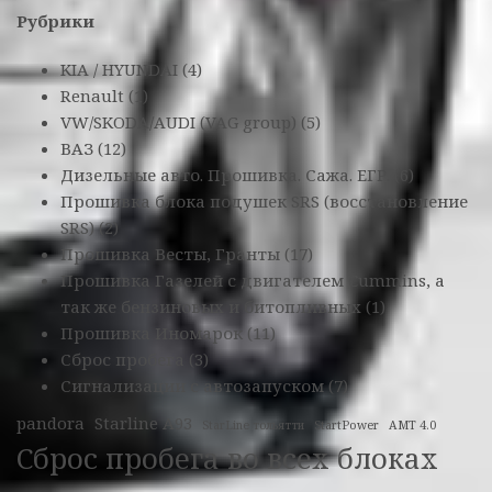
Рубрики
KIA / HYUNDAI
(4)
Renault
(1)
VW/SKODA/AUDI (VAG group)
(5)
ВАЗ
(12)
Дизельные авто. Прошивка. Сажа. ЕГР.
(6)
Прошивка блока подушек SRS (восстановление
SRS)
(2)
Прошивка Весты, Гранты
(17)
Прошивка Газелей с двигателем Cummins, а
так же бензиновых и битопливных
(1)
Прошивка Иномарок
(11)
Сброс пробега
(3)
Сигнализации с автозапуском
(7)
pandora
Starline A93
StarLine тольятти
StartPower
АМТ 4.0
Сброс пробега во всех блоках